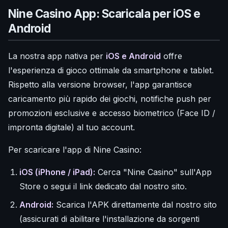
Nine Casino App: Scaricala per iOS e
Android
La nostra app nativa per
iOS e Android
offre
l'esperienza di gioco ottimale da smartphone e tablet.
Rispetto alla versione browser, l'app garantisce
caricamento più rapido dei giochi, notifiche push per
promozioni esclusive e accesso biometrico (Face ID /
impronta digitale) al tuo account.
Per scaricare l'app di Nine Casino:
iOS (iPhone / iPad):
Cerca "Nine Casino" sull'App
Store o segui il link dedicato dal nostro sito.
Android:
Scarica l'APK direttamente dal nostro sito
(assicurati di abilitare l'installazione da sorgenti