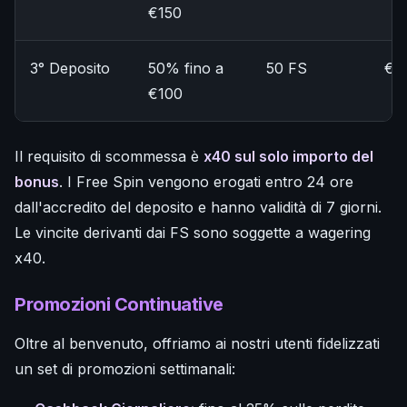
€150
3° Deposito
50% fino a
50 FS
€1
€100
Il requisito di scommessa è
x40 sul solo importo del
bonus
. I Free Spin vengono erogati entro 24 ore
dall'accredito del deposito e hanno validità di 7 giorni.
Le vincite derivanti dai FS sono soggette a wagering
x40.
Promozioni Continuative
Oltre al benvenuto, offriamo ai nostri utenti fidelizzati
un set di promozioni settimanali: