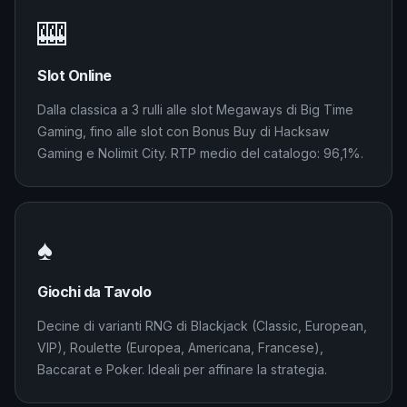
🎰
Slot Online
Dalla classica a 3 rulli alle slot Megaways di Big Time
Gaming, fino alle slot con Bonus Buy di Hacksaw
Gaming e Nolimit City. RTP medio del catalogo: 96,1%.
♠️
Giochi da Tavolo
Decine di varianti RNG di Blackjack (Classic, European,
VIP), Roulette (Europea, Americana, Francese),
Baccarat e Poker. Ideali per affinare la strategia.