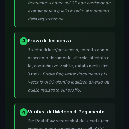
frequente: il nome sul CF non corrisponde
esattamente a quello inserito al momento
della registrazione.
Prova di Residenza
3
Bolletta di luce/gas/acqua, estratto conto
bancario o documento ufficiale intestato a
te, con indirizzo visibile, datato negli ultimi
3 mesi.
Errore frequente: documento più
vecchio di 90 giorni o indirizzo diverso da
quello registrato sul profilo.
Verifica del Metodo di Pagamento
4
Per PostePay: screenshot della carta (con
numero, nome e scadenza visibili, CVV