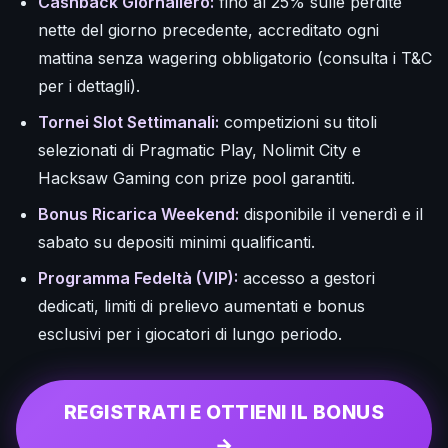
Cashback Giornaliero:
fino al 25% sulle perdite
nette del giorno precedente, accreditato ogni
mattina senza wagering obbligatorio (consulta i T&C
per i dettagli).
Tornei Slot Settimanali:
competizioni su titoli
selezionati di Pragmatic Play, Nolimit City e
Hacksaw Gaming con prize pool garantiti.
Bonus Ricarica Weekend:
disponibile il venerdì e il
sabato su depositi minimi qualificanti.
Programma Fedeltà (VIP):
accesso a gestori
dedicati, limiti di prelievo aumentati e bonus
esclusivi per i giocatori di lungo periodo.
REGISTRATI E OTTIENI IL BONUS
→