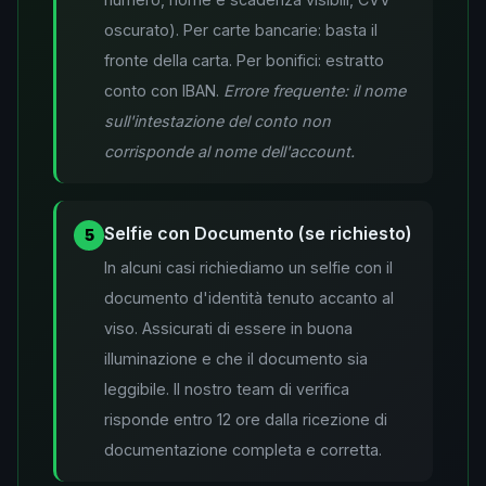
oscurato). Per carte bancarie: basta il
fronte della carta. Per bonifici: estratto
conto con IBAN.
Errore frequente: il nome
sull'intestazione del conto non
corrisponde al nome dell'account.
Selfie con Documento (se richiesto)
5
In alcuni casi richiediamo un selfie con il
documento d'identità tenuto accanto al
viso. Assicurati di essere in buona
illuminazione e che il documento sia
leggibile. Il nostro team di verifica
risponde entro 12 ore dalla ricezione di
documentazione completa e corretta.