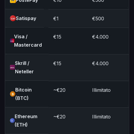
PostePay
€10
€500
I
PP
Satispay
€1
€500
I
SAT
Visa /
€15
€4.000
I
CARD
Mastercard
Skrill /
€15
€4.000
I
eWAL
Neteller
Bitcoin
~€20
Illimitato
I
₿
(BTC)
Ethereum
~€20
Illimitato
I
Ξ
(ETH)