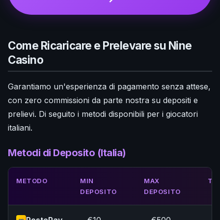
Come Ricaricare e Prelevare su Nine
Casino
Garantiamo un'esperienza di pagamento senza attese,
con zero commissioni da parte nostra su depositi e
prelievi. Di seguito i metodi disponibili per i giocatori
italiani.
Metodi di Deposito (Italia)
METODO
MIN
MAX
TE
DEPOSITO
DEPOSITO