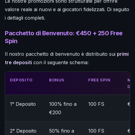
Le nostre promozioni sono strutturate per offrire
valore reale ai nuovi e ai giocatori fidelizzati. Di seguito
i dettagli completi.
Pacchetto di Benvenuto: €450 + 250 Free
Spin
Il nostro pacchetto di benvenuto è distribuito sui
primi
tre depositi
con il seguente schema:
DEPOSITO
BONUS
FREE SPIN
MIN
DE
1° Deposito
100% fino a
100 FS
€1
€200
2° Deposito
50% fino a
100 FS
€1