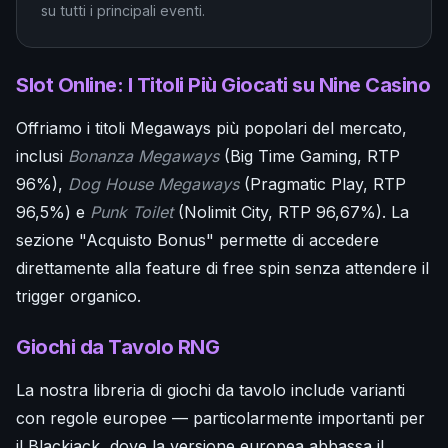
su tutti i principali eventi.
Slot Online: I Titoli Più Giocati su Nine Casino
Offriamo i titoli Megaways più popolari del mercato,
inclusi
Bonanza Megaways
(Big Time Gaming, RTP
96%),
Dog House Megaways
(Pragmatic Play, RTP
96,5%) e
Punk Toilet
(Nolimit City, RTP 96,67%). La
sezione "Acquisto Bonus" permette di accedere
direttamente alla feature di free spin senza attendere il
trigger organico.
Giochi da Tavolo RNG
La nostra libreria di giochi da tavolo include varianti
con regole europee — particolarmente importanti per
il Blackjack, dove la versione europea abbassa il