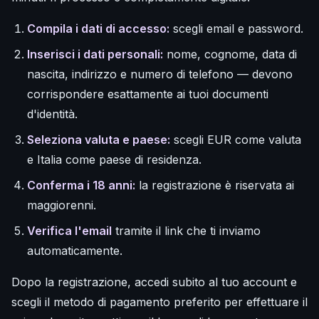
Compila i dati di accesso:
scegli email e password.
Inserisci i dati personali:
nome, cognome, data di
nascita, indirizzo e numero di telefono — devono
corrispondere esattamente ai tuoi documenti
d'identità.
Seleziona valuta e paese:
scegli EUR come valuta
e Italia come paese di residenza.
Conferma i 18 anni:
la registrazione è riservata ai
maggiorenni.
Verifica l'email
tramite il link che ti inviamo
automaticamente.
Dopo la registrazione, accedi subito al tuo account e
scegli il metodo di pagamento preferito per effettuare il