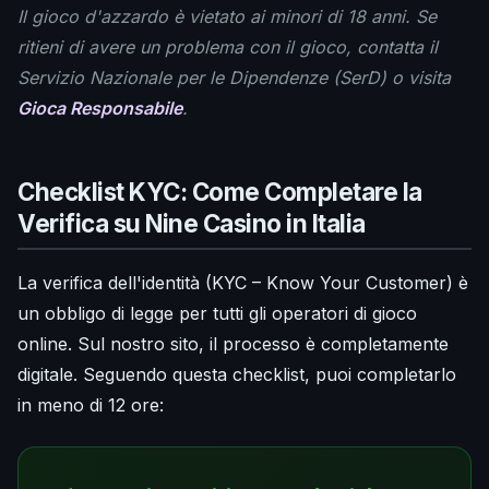
Il gioco d'azzardo è vietato ai minori di 18 anni. Se
ritieni di avere un problema con il gioco, contatta il
Servizio Nazionale per le Dipendenze (SerD) o visita
Gioca Responsabile
.
Checklist KYC: Come Completare la
Verifica su Nine Casino in Italia
La verifica dell'identità (KYC – Know Your Customer) è
un obbligo di legge per tutti gli operatori di gioco
online. Sul nostro sito, il processo è completamente
digitale. Seguendo questa checklist, puoi completarlo
in meno di 12 ore: