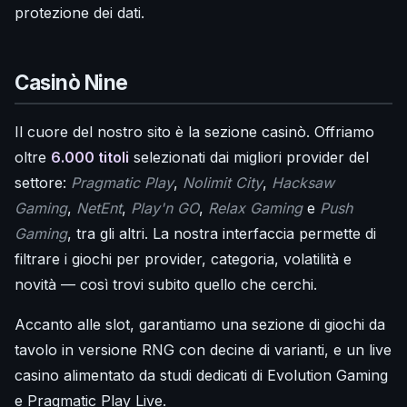
protezione dei dati.
Casinò Nine
Il cuore del nostro sito è la sezione casinò. Offriamo
oltre
6.000 titoli
selezionati dai migliori provider del
settore:
Pragmatic Play
,
Nolimit City
,
Hacksaw
Gaming
,
NetEnt
,
Play'n GO
,
Relax Gaming
e
Push
Gaming
, tra gli altri. La nostra interfaccia permette di
filtrare i giochi per provider, categoria, volatilità e
novità — così trovi subito quello che cerchi.
Accanto alle slot, garantiamo una sezione di giochi da
tavolo in versione RNG con decine di varianti, e un live
casino alimentato da studi dedicati di Evolution Gaming
e Pragmatic Play Live.