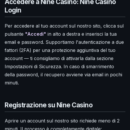
Accedere a Nine Casino: Nine Casino
Login
Per accedere al tuo account sul nostro sito, clicca sul
pulsante
"Accedi"
in alto a destra e inserisci la tua
email e password. Supportiamo l'autenticazione a due
fattori (2FA) per una protezione aggiuntiva del tuo
account — ti consigliamo di attivarla dalla sezione
Impostazioni di Sicurezza. In caso di smarrimento
della password, il recupero avviene via email in pochi
minuti.
Registrazione su Nine Casino
Aprire un account sul nostro sito richiede meno di 2
minuti. Il processo è completamente digitale: