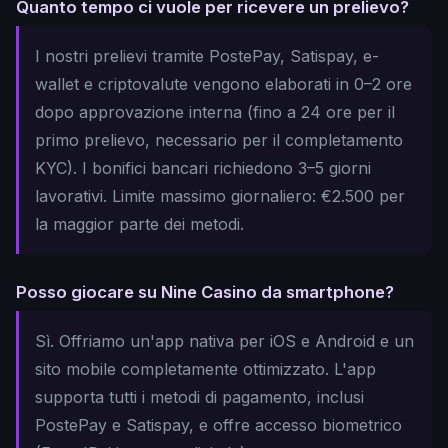
Quanto tempo ci vuole per ricevere un prelievo?
I nostri prelievi tramite PostePay, Satispay, e-
wallet e criptovalute vengono elaborati in 0–2 ore
dopo approvazione interna (fino a 24 ore per il
primo prelievo, necessario per il completamento
KYC). I bonifici bancari richiedono 3–5 giorni
lavorativi. Limite massimo giornaliero: €2.500 per
la maggior parte dei metodi.
Posso giocare su Nine Casino da smartphone?
Sì. Offriamo un'app nativa per iOS e Android e un
sito mobile completamente ottimizzato. L'app
supporta tutti i metodi di pagamento, inclusi
PostePay e Satispay, e offre accesso biometrico